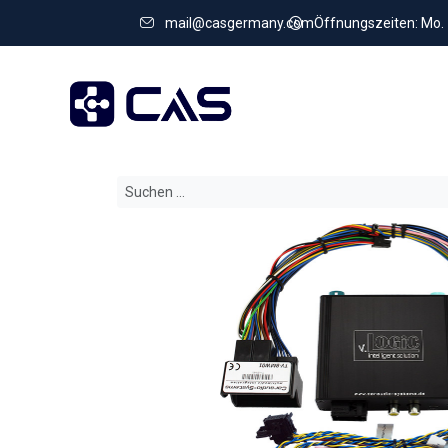
mail@casgermany.com
Öffnungszeiten: Mo. - 