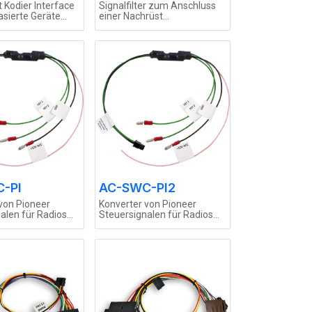
Kodier Interface
Signalfilter zum Anschluss
sierte Geräte
einer Nachrüst
Rückfahrkamera an
getaktete Rückfahrleuchten
3x0,5mm2 Kabel 25cm lang,
2x rot, 1x schwarz
-PI
AC-SWC-PI2
von Pioneer
Konverter von Pioneer
alen für Radios
Steuersignalen für Radios
er Lenkradtasten
mit analoger Lenkradtasten
on (passend zu
Lernfunktion (passend zu
d ARC-005)
CX-401 und ARC-005) -
AUDIONICS VERSION