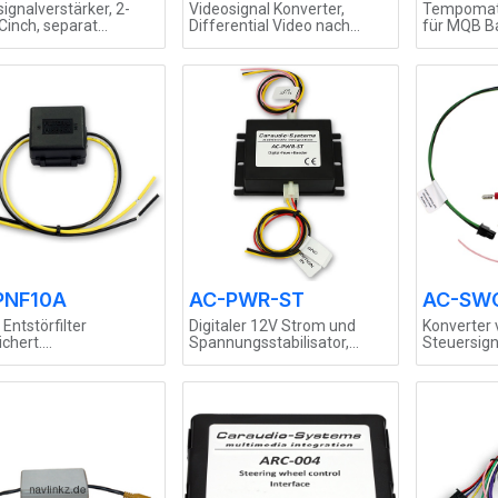
ignalverstärker, 2-
Videosignal Konverter,
Tempomat 
Cinch, separat
Differential Video nach
für MQB Ba
llbar
FBAS, Cinch Stecker
Plug&Play
PNF10A
AC-PWR-ST
AC-SWC
Entstörfilter
Digitaler 12V Strom und
Konverter 
chert.
Spannungsstabilisator,
Steuersign
elastbarkeit 10A,
Power Booster
mit analog
alstromlast 15A
Lernfunkti
itig.
CX-401 un