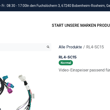
Fr.: 08.30 - 17.00
In den Fuchslöchern 3, 67240 Bobenheim-Roxheim, 
START
UNSERE MARKEN
PRODU
Alle Produkte
RL4-SC15
RL4-SC15
Normal
Video-Einspeiser passend fü