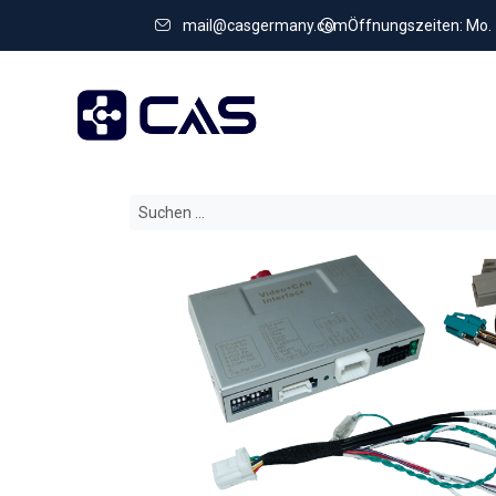
mail@casgermany.com
Öffnungszeiten: Mo. - 