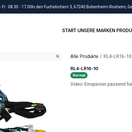
Fr.: 08.30 - 17.00
In den Fuchslöchern 3, 67240 Bobenheim-Roxheim, 
START
UNSERE MARKEN
PRODU
Alle Produkte
RL4-LR16-10
RL4-LR16-10
Normal
Video-Einspeiser passend fü