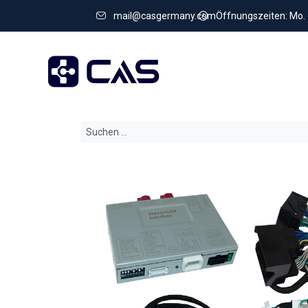
mail@casgermany.com
Öffnungszeiten: Mo. - 