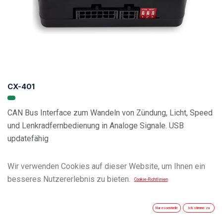
CX-401
CAN Bus Interface zum Wandeln von Zündung, Licht, Speed
und Lenkradfernbedienung in Analoge Signale. USB
updatefähig
Wir verwenden Cookies auf dieser Website, um Ihnen ein
Vehicle Compatibility List
besseres Nutzererlebnis zu bieten.
Cookie-Richtlinien
Nur essentielle
Ich stimme zu