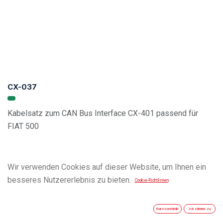
CX-037
Kabelsatz zum CAN Bus Interface CX-401 passend für
FIAT 500
Vehicle Compatibility List
Wir verwenden Cookies auf dieser Website, um Ihnen ein
besseres Nutzererlebnis zu bieten.
Cookie-Richtlinien
Nur essentielle
Ich stimme zu