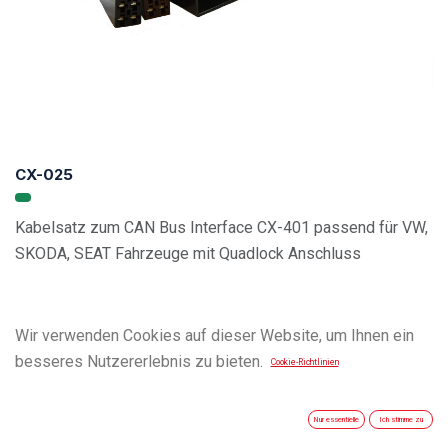
CX-025
Kabelsatz zum CAN Bus Interface CX-401 passend für VW,
SKODA, SEAT Fahrzeuge mit Quadlock Anschluss
Vehicle Compatibility List
Wir verwenden Cookies auf dieser Website, um Ihnen ein
besseres Nutzererlebnis zu bieten.
Cookie-Richtlinien
Nur essentielle
Ich stimme zu