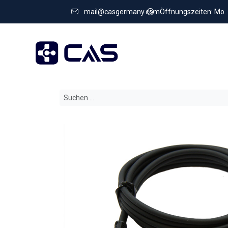
mail@casgermany.com
Öffnungszeiten: Mo. - 