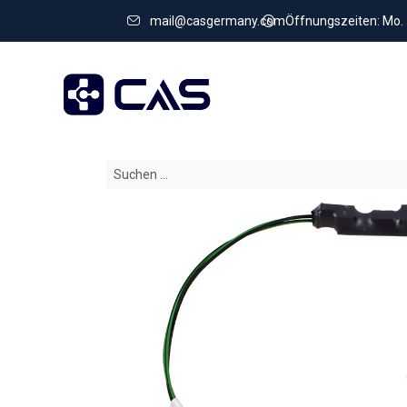
mail@casgermany.com
Öffnungszeiten: Mo. - 