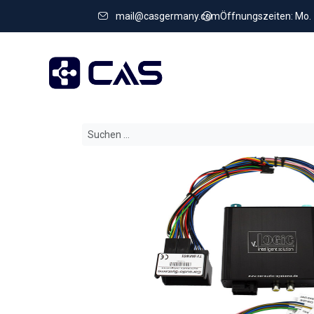
mail@casgermany.com
Öffnungszeiten: Mo. - 