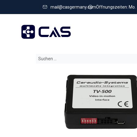
mail@casgermany.com
Öffnungszeiten: Mo. - 